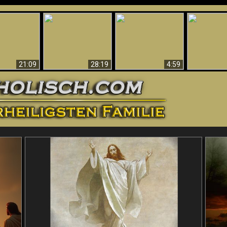
Amazing Evidence
ntichrist
For God - Scientific
Why Hell Must Be
Babylon Has
ntified!
Evidence That
Eternal
Fallen
Refutes Evolution
21:09
28:19
4:59