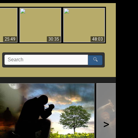
What Millions Of Fake
Creation and
 Fallen,
Christians Get Wrong
Miracles - Condensed
!!
About Ephesians
Version
25:49
30:35
48:03
🔍
>