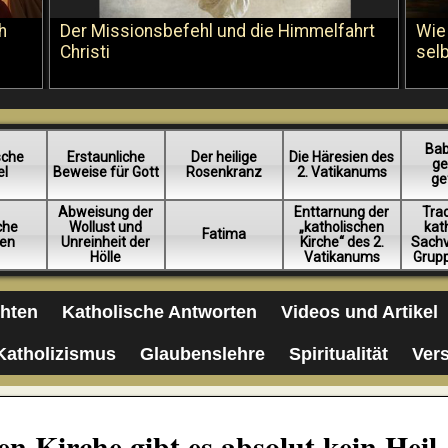
h
Der Missionsbefehl und die Himmelfahrt
Wie
Christi
sel
Bab
sche
Erstaunliche
Der heilige
Die Häresien des
ge
el
Beweise für Gott
Rosenkranz
2. Vatikanums
ge
Abweisung der
Enttarnung der
Trad
iche
Wollust und
„katholischen
kat
Fatima
en
Unreinheit der
Kirche“ des 2.
Sachv
Hölle
Vatikanums
Grup
chten
Katholische Antworten
Videos und Artikel
Katholizismus
Glaubenslehre
Spiritualität
Ver
n Kirche gibt es absolut kein Heil