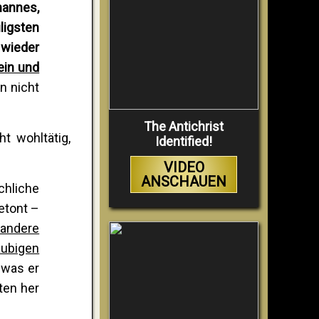
hannes,
ligsten
 wieder
ein und
n nicht
The Antichrist
t wohltätig,
Identified!
VIDEO
ANSCHAUEN
chliche
etont –
 andere
ubigen
 was er
ten her