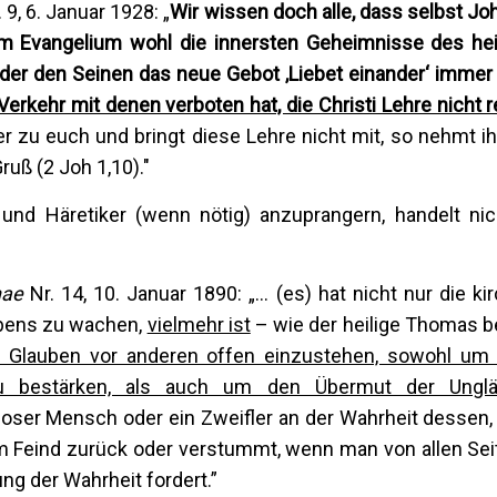
 9, 6. Januar 1928: „
Wir wissen doch alle, dass selbst Jo
em Evangelium wohl die innersten Geheimnisse des hei
der den Seinen das neue Gebot ‚Liebet einander‘ immer
Verkehr mit denen verboten hat, die Christi Lehre nicht r
r zu euch und bringt diese Lehre nicht mit, so nehmt ih
ruß (2 Joh 1,10)."
 und Häretiker (wenn nötig) anzuprangern, handelt nich
nae
Nr. 14, 10. Januar 1890: „… (es) hat nicht nur die kir
aubens zu wachen,
vielmehr ist
– wie der heilige Thomas b
en Glauben vor anderen offen einzustehen, sowohl um
u bestärken, als auch um den Übermut der Unglä
rloser Mensch oder ein Zweifler an der Wahrheit dessen,
m Feind zurück oder verstummt, wenn man von allen Sei
ng der Wahrheit fordert.”