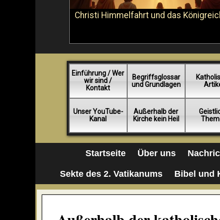
Christi Himmelfahrt und das Königreic
Einführung / Wer
Begriffsglossar
Katholi
wir sind /
und Grundlagen
Artik
Kontakt
Unser YouTube-
Außerhalb der
Geistl
Kanal
Kirche kein Heil
Them
Startseite
Über uns
Nachri
Sekte des 2. Vatikanums
Bibel und 
Außerhalb der katholische