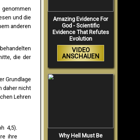
ch genommen
lesen und die
Amazing Evidence For
God - Scientific
einem anderen
Evidence That Refutes
Evolution
 behandelten
VIDEO
ANSCHAUEN
tte, die der
der Grundlage
n daher nicht
schen Lehren
h 4,5).
Why Hell Must Be
re ihre