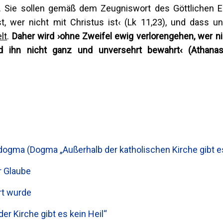
. Sie sollen gemäß dem Zeugniswort des Göttlichen E
, wer nicht mit Christus ist‹ (Lk 11,23), und dass unh
lt
.
Daher
wird ›ohne Zweifel ewig verlorengehen, wer n
nd ihn nicht ganz und unversehrt bewahrt‹
(Athana
ogma (Dogma „Außerhalb der katholischen Kirche gibt es
r Glaube
rt wurde
r Kirche gibt es kein Heil“