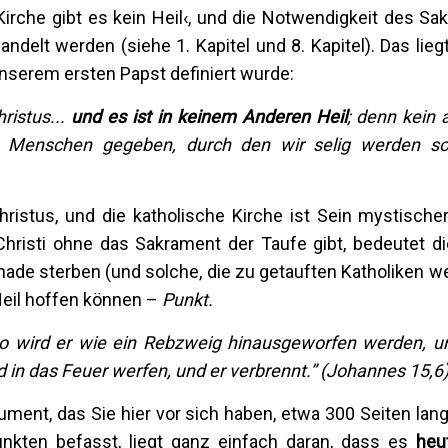
irche gibt es kein Heil‹, und die Notwendigkeit des Sa
ndelt werden (siehe 1. Kapitel und 8. Kapitel). Das lieg
unserem ersten Papst definiert wurde:
ristus...
und es ist in
k
einem
A
nder
e
n Heil
; denn kein 
Menschen gegeben, durch den wir selig werden so
ristus, und die katholische Kirche ist Sein mystischer
e Christi ohne das Sakrament der Taufe gibt, bedeutet d
Gnade sterben (und solche, die zu getauften Katholiken 
Heil hoffen können –
Punkt.
so wird er wie ein Rebzweig hinausgeworfen werden, u
 in das Feuer werfen, und er verbrennt.
”
(Johannes 15
,
6
ment, das Sie hier vor sich haben, etwa 300 Seiten lang
 Punkten befasst, liegt ganz einfach daran, dass es
heu