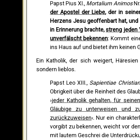
Papst Pius XI.,
Mortalium Animos
Nr.
der Apostel der Liebe
, der in sein
Herzens Jesu geoffenbart hat, und 
in Erinnerung brachte,
streng jeden 
unverfälscht bekennen
: Kommt eine
ins Haus auf und bietet ihm keinen G
Ein Katholik, der sich weigert, Häresien
sondern lieblos.
Papst Leo XIII.,
Sapientiae Christia
Obrigkeit über die Reinheit des Gl
›
jeder
Katholik
gehalten, für sein
Gläubige zu unterweisen und z
zurückzuweisen
‹. Nur ein charakte
vorgibt zu bekennen, weicht vor de
mit lautem Geschrei die Unterdrücku