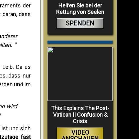
Helfen Sie bei der
kraments der
Rettung von Seelen
t daran, dass
SPENDEN
anderer
llten.
"
 Leib. Da es
ies, dass nur
werden und im
nd wird
This Explains The Post-
Vatican II Confusion &
)
Crisis
 ist und sich
VIDEO
tzutage f
ast
ANSCHAUEN