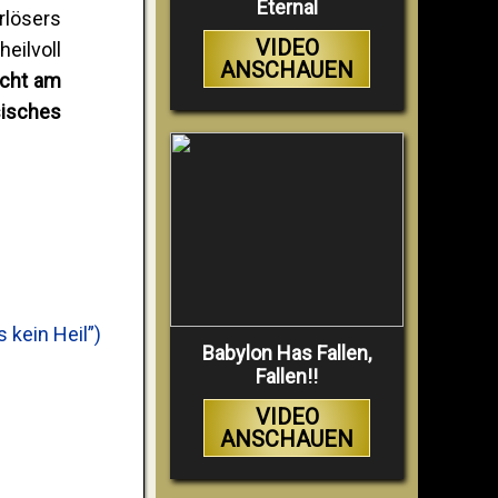
Eternal
rlösers
VIDEO
eilvoll
ANSCHAUEN
icht am
sisches
 kein Heil”)
Babylon Has Fallen,
Fallen!!
VIDEO
ANSCHAUEN