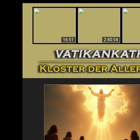
“Magicians” Prove A
This Explains The
Spiritual World Exists
The A
Post-Vatican II
- Demonic Activity
Ide
Confusion & Crisis
Caught On Video
16:51
2:40:54
<