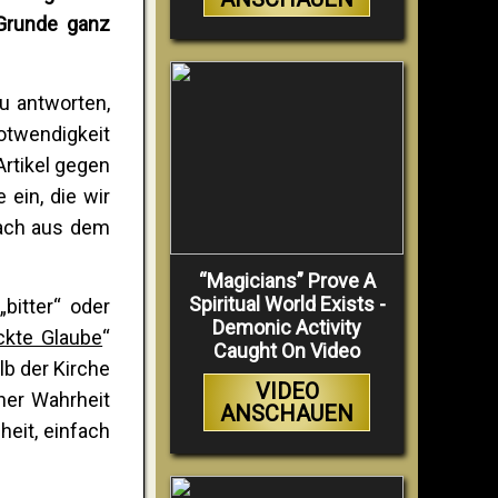
 Grunde ganz
u antworten,
otwendigkeit
rtikel gegen
ein, die wir
fach aus dem
“Magicians” Prove A
Spiritual World Exists -
bitter“ oder
Demonic Activity
ckte Glaube
“
Caught On Video
lb der Kirche
VIDEO
ner Wahrheit
ANSCHAUEN
heit, einfach