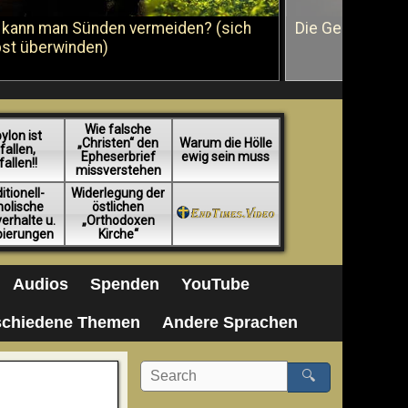
 kann man Sünden vermeiden? (sich
Die Geißelung J
bst überwinden)
Wie falsche
ylon ist
„Christen“ den
Warum die Hölle
fallen,
Epheserbrief
ewig sein muss
fallen!!
missverstehen
itionell-
Widerlegung der
holische
östlichen
erhalte u.
„Orthodoxen
pierungen
Kirche“
Audios
Spenden
YouTube
schiedene Themen
Andere Sprachen
🔍