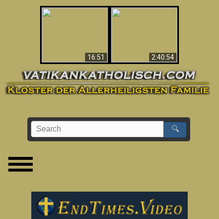
“Magicians” Prove A
This Explains The
Spiritual World Exists
Post-Vatican II
- Demonic Activity
Confusion & Crisis
Caught On Video
16:51
2:40:54
🔍