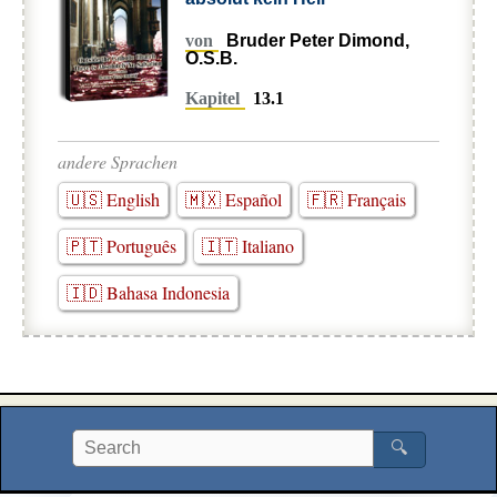
von
Bruder Peter Dimond,
O.S.B.
Kapitel
13.1
andere Sprachen
🇺🇸 English
🇲🇽 Español
🇫🇷 Français
🇵🇹 Português
🇮🇹 Italiano
🇮🇩 Bahasa Indonesia
🔍