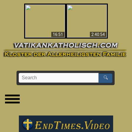
“Magicians” Prove A
This Explains The
Spiritual World Exists
Post-Vatican II
- Demonic Activity
Confusion & Crisis
Caught On Video
16:51
2:40:54
🔍