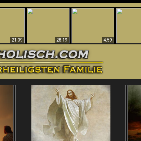
Amazing Evidence
ntichrist
For God - Scientific
Why Hell Must Be
Babylon Has
ntified!
Evidence That
Eternal
Fallen
Refutes Evolution
21:09
28:19
4:59