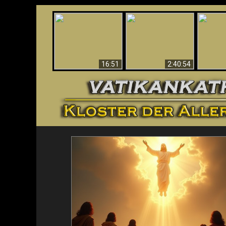
“Magicians” Prove A
This Explains The
Spiritual World Exists
The A
Post-Vatican II
- Demonic Activity
Ide
Confusion & Crisis
Caught On Video
16:51
2:40:54
<