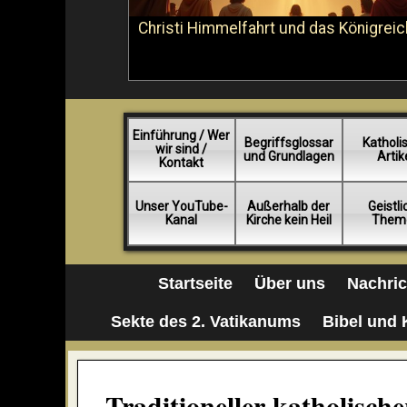
Christi Himmelfahrt und das Königreic
Einführung / Wer
Begriffsglossar
Katholi
wir sind /
und Grundlagen
Artik
Kontakt
Unser YouTube-
Außerhalb der
Geistl
Kanal
Kirche kein Heil
Them
Startseite
Über uns
Nachri
Sekte des 2. Vatikanums
Bibel und 
Traditioneller katholisch