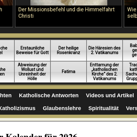
h
Der Missionsbefehl und die Himmelfahrt
Wie
Christi
sel
Bab
sche
Erstaunliche
Der heilige
Die Häresien des
ge
el
Beweise für Gott
Rosenkranz
2. Vatikanums
ge
Abweisung der
Enttarnung der
Trad
iche
Wollust und
„katholischen
kat
Fatima
en
Unreinheit der
Kirche“ des 2.
Sachv
Hölle
Vatikanums
Grup
chten
Katholische Antworten
Videos und Artikel
Katholizismus
Glaubenslehre
Spiritualität
Ver
er Kalender für 2026