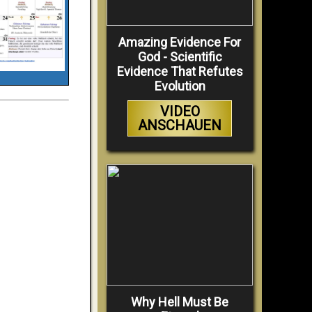
Amazing Evidence For
God - Scientific
Evidence That Refutes
Evolution
VIDEO
ANSCHAUEN
Why Hell Must Be