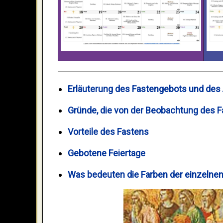
Erläuterung des Fastengebots und des
Gründe, die von der Beobachtung des F
Vorteile des Fastens
Gebotene Feiertage
Was bedeuten die Farben der einzelnen 