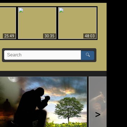
What Millions Of Fake
Creation and
 Fallen,
Christians Get Wrong
Miracles - Condensed
!!
About Ephesians
Version
25:49
30:35
48:03
🔍
>