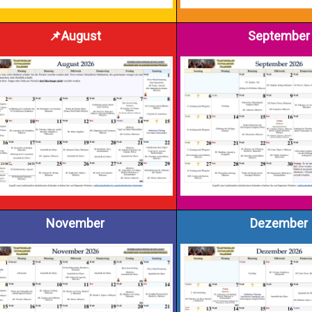
📌August
September
November
Dezember