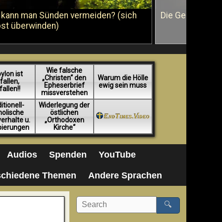
 kann man Sünden vermeiden? (sich
Die Geißelung J
bst überwinden)
Wie falsche
ylon ist
„Christen“ den
Warum die Hölle
fallen,
Epheserbrief
ewig sein muss
fallen!!
missverstehen
itionell-
Widerlegung der
holische
östlichen
erhalte u.
„Orthodoxen
pierungen
Kirche“
Audios
Spenden
YouTube
schiedene Themen
Andere Sprachen
🔍