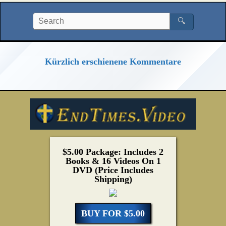
🔍
Kürzlich erschienene Kommentare
$5.00 Package: Includes 2
Books & 16 Videos On 1
DVD (Price Includes
Shipping)
BUY FOR $5.00