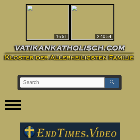
“Magicians” Prove A
This Explains The
Spiritual World Exists
Post-Vatican II
- Demonic Activity
Confusion & Crisis
Caught On Video
16:51
2:40:54
🔍