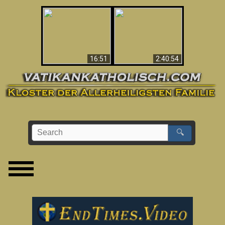
“Magicians” Prove A
This Explains The
Spiritual World Exists
Post-Vatican II
- Demonic Activity
Confusion & Crisis
Caught On Video
16:51
2:40:54
🔍