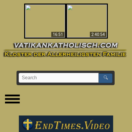
“Magicians” Prove A
This Explains The
Spiritual World Exists
Post-Vatican II
- Demonic Activity
Confusion & Crisis
Caught On Video
16:51
2:40:54
🔍