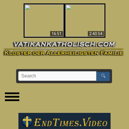
“Magicians” Prove A
This Explains The
Spiritual World Exists
Post-Vatican II
- Demonic Activity
Confusion & Crisis
Caught On Video
16:51
2:40:54
🔍