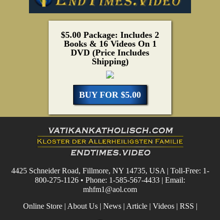
$5.00 Package: Includes 2
Books & 16 Videos On 1
DVD (Price Includes
Shipping)
BUY FOR $5.00
4425 Schneider Road, Fillmore, NY 14735, USA | Toll-Free: 1-
800-275-1126 • Phone: 1-585-567-4433 | Email:
mhfm1@aol.com
Online Store
|
About Us
|
News
|
Article
|
Videos
|
RSS
|