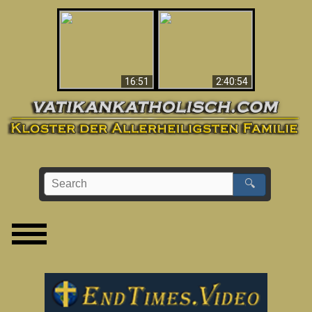
“Magicians” Prove A
This Explains The
Spiritual World Exists
Post-Vatican II
- Demonic Activity
Confusion & Crisis
Caught On Video
16:51
2:40:54
🔍