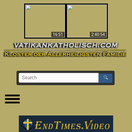
“Magicians” Prove A
This Explains The
Spiritual World Exists
Post-Vatican II
- Demonic Activity
Confusion & Crisis
Caught On Video
16:51
2:40:54
🔍