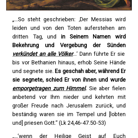
„…So steht geschrieben: ‚Der Messias wird
leiden und von den Toten auferstehen am
dritten Tag, und
in
S
einem Namen wird
Bekehrung und Vergebung der Sünden
verkündet an alle Völker
…‘ Dann führte Er sie
bis vor Bethanien hinaus, erhob Seine Hände
und segnete sie.
Es geschah aber, während
E
r
sie segnete, schied
E
r von ihnen und wurde
emporgetragen zum Himmel
.
Sie aber fielen
anbetend vor Ihm nieder und kehrten mit
großer Freude nach Jerusalem zurück, und
beständig waren sie im Tempel und [lobten
und] priesen Gott.“ (Lk 24,46-47.50-53)
„…‘wenn der Heilige Geist auf Euch