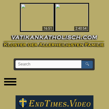
“Magicians” Prove A
This Explains The
Spiritual World Exists
Post-Vatican II
- Demonic Activity
Confusion & Crisis
Caught On Video
16:51
2:40:54
🔍