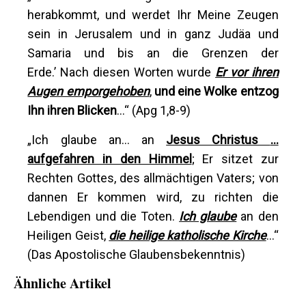
herabkommt, und werdet Ihr Meine Zeugen
sein in Jerusalem und in ganz Judäa und
Samaria und bis an die Grenzen der
Erde.’ Nach diesen Worten wurde
E
r vor ihren
Augen emporgehoben
,
und eine Wolke entzog
I
hn ihren Blicken
…“ (Apg 1,8-9)
„Ich glaube an… an
Jesus Christus
…
aufgefahren in den Himmel
; Er sitzet zur
Rechten Gottes, des allmächtigen Vaters; von
dannen Er kommen wird, zu richten die
Lebendigen und die Toten.
Ich glaube
an den
Heiligen Geist,
die heilige katholische Kirche
…“
(Das Apostolische Glaubensbekenntnis)
Ähnliche Artikel