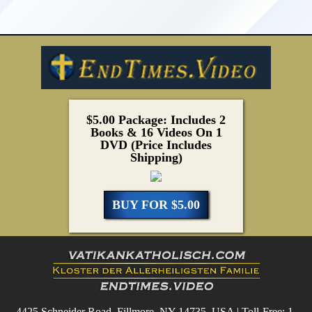
$5.00 Package: Includes 2
Books & 16 Videos On 1
DVD (Price Includes
Shipping)
BUY FOR $5.00
4425 Schneider Road, Fillmore, NY 14735, USA | Toll-Free: 1-