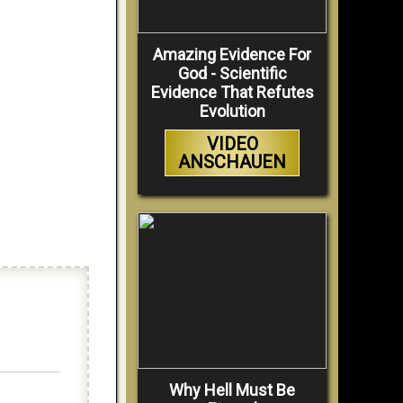
Amazing Evidence For
God - Scientific
Evidence That Refutes
Evolution
VIDEO
ANSCHAUEN
Why Hell Must Be