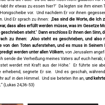
Habt ihr etwas zu essen hier?‘ Da legten sie ihm einen T
 Honigscheibe vor. Und nachdem Er vor ihnen gegessen
n. Und Er sprach zu ihnen:
‚Das sind die Worte, die Ich 
war, dass alles erfüllt werden müsse, was im Gesetze Mo
geschrieben steht.‘ Dann erschloss Er ihnen den Sinn, d
rach zu ihnen: ‚Also steht es geschrieben, und also
age von den Toten auferstehen, und es muss in Seine
edigt werden unter allen Völkern
, von Jerusalem ange
ch sende die Verheißung meines Vaters auf euch herab; i
rüstet werdet mit Kraft aus der Höhe.‘ Er führte sie ab
e erhebend, segnete Er sie. Und es geschah, während
uhr auf in den Himmel. Und sie beteten Ihn an,
und kehrt
k
.“ (Lukas 24,36-53)