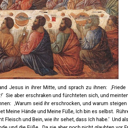
and Jesus in ihrer Mitte, und sprach zu ihnen: ‚Friede 
t!‘ Sie aber erschraken und fürchteten sich, und meinten
ihnen: ‚Warum seid ihr erschrocken, und warum steigen
t Meine Hände und Meine Füße, Ich bin es selbst. Rühr
t Fleisch und Bein, wie ihr sehet, dass Ich habe.‘ Und al
ände und die Füße. Da sie aber noch nicht glaubten vor F