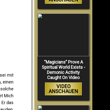
“Magicians” Prove A
Spiritual World Exists -
Demonic Activity
sei mit
Caught On Video
, einen
VIDEO
 solche
ANSCHAUEN
et Mich
s Er das
reuden,