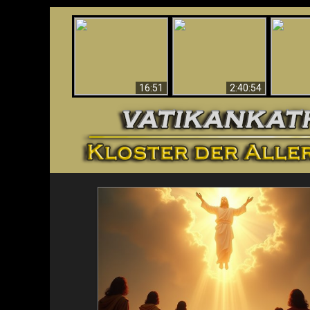
“Magicians” Prove A
This Explains The
Spiritual World Exists
The A
Post-Vatican II
- Demonic Activity
Ide
Confusion & Crisis
Caught On Video
16:51
2:40:54
<