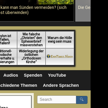
 kann man Sünden vermeiden? (sich
Die Geißelung J
bst überwinden)
Wie falsche
ylon ist
„Christen“ den
Warum die Hölle
fallen,
Epheserbrief
ewig sein muss
fallen!!
missverstehen
itionell-
Widerlegung der
holische
östlichen
erhalte u.
„Orthodoxen
pierungen
Kirche“
Audios
Spenden
YouTube
schiedene Themen
Andere Sprachen
🔍
tus