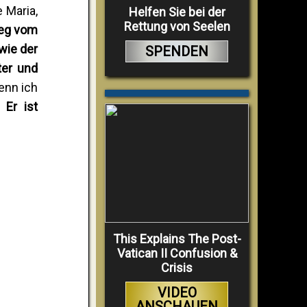
 Maria,
Helfen Sie bei der
Rettung von Seelen
ieg vom
wie der
SPENDEN
ter und
enn ich
 Er ist
This Explains The Post-
Vatican II Confusion &
Crisis
VIDEO
ANSCHAUEN