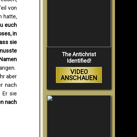
eil von
 hatte,
zu euch
ses, in
ass sie
 musste
The Antichrist
m Namen
Identified!
fangen.
VIDEO
hr aber
ANSCHAUEN
er nach
 Er sie
en nach