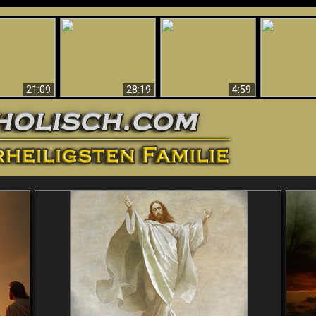
Amazing Evidence
ntichrist
For God - Scientific
Why Hell Must Be
Babylon Has
ntified!
Evidence That
Eternal
Fallen
Refutes Evolution
21:09
28:19
4:59