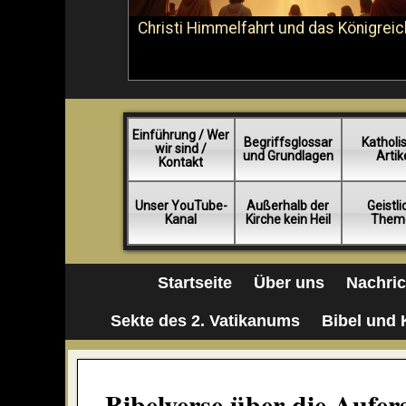
Christi Himmelfahrt und das Königreic
Einführung / Wer
Begriffsglossar
Katholi
wir sind /
und Grundlagen
Artik
Kontakt
Unser YouTube-
Außerhalb der
Geistl
Kanal
Kirche kein Heil
Them
Startseite
Über uns
Nachri
Sekte des 2. Vatikanums
Bibel und 
Bibelverse über die Aufe