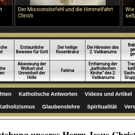
h
Der Missionsbefehl und die Himmelfahrt
Wie
Christi
sel
Bab
sche
Erstaunliche
Der heilige
Die Häresien des
ge
el
Beweise für Gott
Rosenkranz
2. Vatikanums
ge
Abweisung der
Enttarnung der
Trad
iche
Wollust und
„katholischen
kat
Fatima
en
Unreinheit der
Kirche“ des 2.
Sachv
Hölle
Vatikanums
Grup
chten
Katholische Antworten
Videos und Artikel
Katholizismus
Glaubenslehre
Spiritualität
Ver
rstehung unseres Herrn Jesus Chris