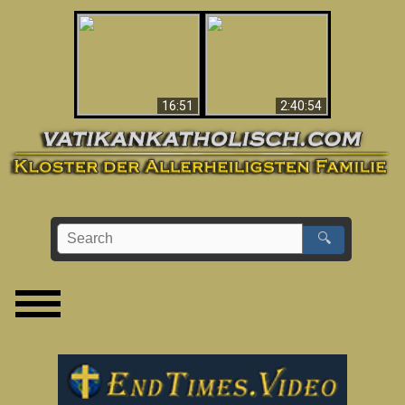
“Magicians” Prove A
This Explains The
Spiritual World Exists
Post-Vatican II
- Demonic Activity
Confusion & Crisis
Caught On Video
16:51
2:40:54
🔍