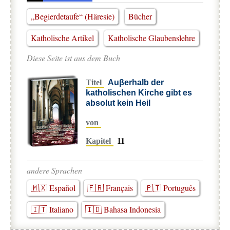
„Begierdetaufe“ (Häresie)
Bücher
Katholische Artikel
Katholische Glaubenslehre
Diese Seite ist aus dem Buch
Titel
Auβerhalb der
katholischen Kirche gibt es
absolut kein Heil
von
Kapitel
11
andere Sprachen
🇲🇽 Español
🇫🇷 Français
🇵🇹 Português
🇮🇹 Italiano
🇮🇩 Bahasa Indonesia