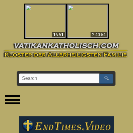
“Magicians” Prove A
This Explains The
Spiritual World Exists
Post-Vatican II
- Demonic Activity
Confusion & Crisis
Caught On Video
16:51
2:40:54
🔍