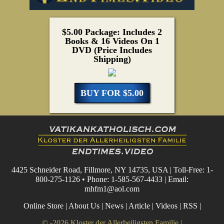
$5.00 Package: Includes 2
Books & 16 Videos On 1
DVD (Price Includes
Shipping)
BUY FOR $5.00
4425 Schneider Road, Fillmore, NY 14735, USA | Toll-Free: 1-
800-275-1126 • Phone: 1-585-567-4433 | Email:
mhfm1@aol.com
Online Store
|
About Us
|
News
|
Article
|
Videos
|
RSS
|
© -2026 Kloster der Allerheiligsten Familie |