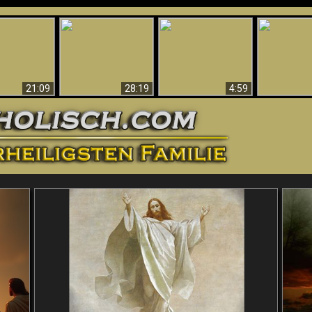
Amazing Evidence
ntichrist
For God - Scientific
Why Hell Must Be
Babylon Has
ntified!
Evidence That
Eternal
Fallen
Refutes Evolution
21:09
28:19
4:59