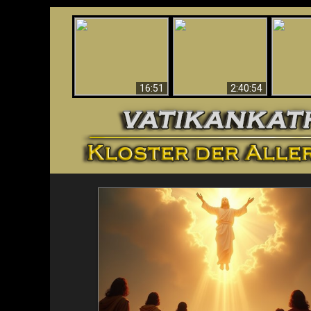
“Magicians” Prove A
This Explains The
Spiritual World Exists
The A
Post-Vatican II
- Demonic Activity
Ide
Confusion & Crisis
Caught On Video
16:51
2:40:54
<