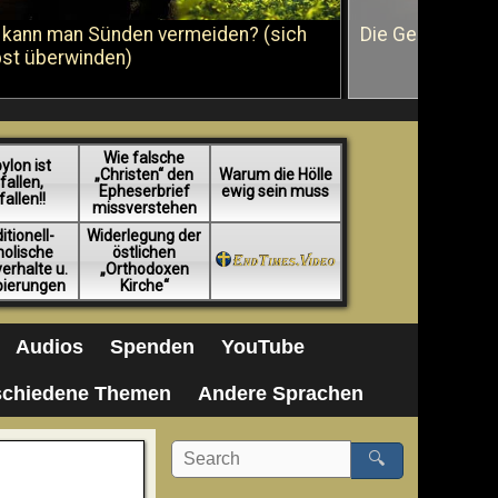
 kann man Sünden vermeiden? (sich
Die Geißelung J
bst überwinden)
Wie falsche
ylon ist
„Christen“ den
Warum die Hölle
fallen,
Epheserbrief
ewig sein muss
fallen!!
missverstehen
itionell-
Widerlegung der
holische
östlichen
erhalte u.
„Orthodoxen
pierungen
Kirche“
Audios
Spenden
YouTube
schiedene Themen
Andere Sprachen
🔍