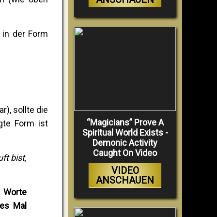
 in der Form
r), sollte die
“Magicians” Prove A
gte Form ist
Spiritual World Exists -
Demonic Activity
Caught On Video
ft bist,
VIDEO
ANSCHAUEN
e Worte
ttes Mal