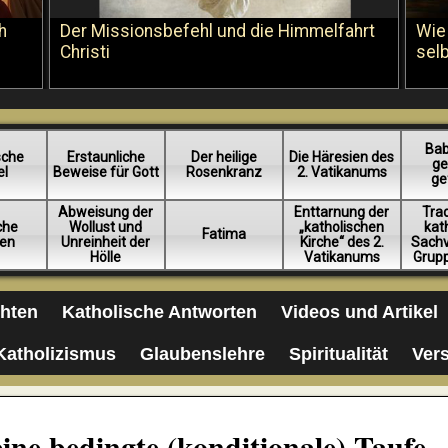
h
Der Missionsbefehl und die Himmelfahrt
Wie
Christi
sel
Bab
sche
Erstaunliche
Der heilige
Die Häresien des
ge
el
Beweise für Gott
Rosenkranz
2. Vatikanums
ge
Abweisung der
Enttarnung der
Trad
iche
Wollust und
„katholischen
kat
Fatima
en
Unreinheit der
Kirche“ des 2.
Sachv
Hölle
Vatikanums
Grup
chten
Katholische Antworten
Videos und Artikel
Katholizismus
Glaubenslehre
Spiritualität
Ver
ine bedingte (konditionale) Taufe