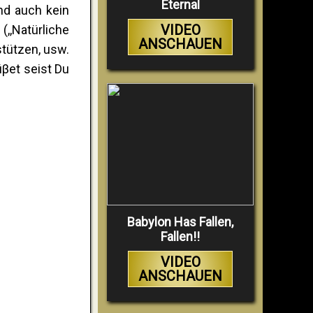
Eternal
und auch kein
VIDEO
(,,Natürliche
ANSCHAUEN
stützen, usw.
βet seist Du
Babylon Has Fallen,
Fallen!!
VIDEO
ANSCHAUEN