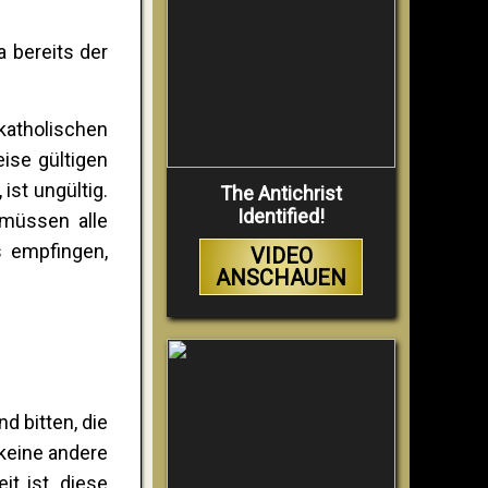
a bereits der
 katholischen
ise gültigen
ist ungültig.
The Antichrist
Identified!
 müssen alle
s empfingen,
VIDEO
ANSCHAUEN
d bitten, die
keine andere
t ist, diese