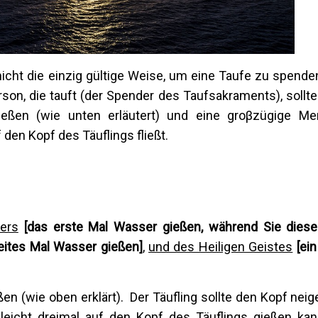
icht die einzig gültige Weise, um eine Taufe zu spenden
son, die tauft (der Spender des Taufsakraments), sollt
ießen (wie unten erläutert) und eine groβzügige M
den Kopf des Täuflings fließt.
ers
[das erste Mal Wasser gießen, während Sie dies
eites Mal Wasser gießen]
,
und des Heiligen Geistes
[ein
ßen (wie oben erklärt). Der Täufling sollte den Kopf neig
icht dreimal auf den Kopf des Täuflings gießen ka