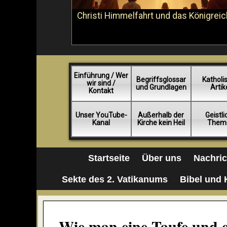
Christi Himmelfahrt und das Königreic
Einführung / Wer
Begriffsglossar
Katholi
wir sind /
und Grundlagen
Artik
Kontakt
Unser YouTube-
Außerhalb der
Geistl
Kanal
Kirche kein Heil
Them
Startseite
Über uns
Nachri
Sekte des 2. Vatikanums
Bibel und 
Wie man eine Taufe und e