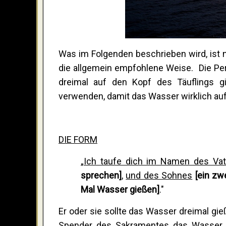
Was im Folgenden beschrieben wird, ist n
die allgemein empfohlene Weise. Die Per
dreimal auf den Kopf des Täuflings g
verwenden, damit das Wasser wirklich auf 
DIE FORM
„
Ich taufe dich im Namen des Vat
sprechen]
,
und des Sohnes
[ein zw
Mal Wasser gießen]
."
Er oder sie sollte das Wasser dreimal gie
Spender des Sakramentes das Wasser le