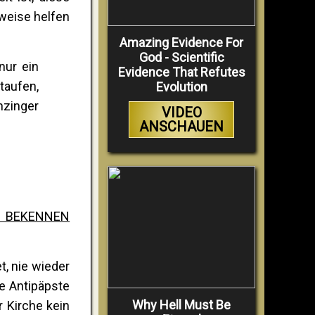
weise helfen
Amazing Evidence For
God - Scientific
nur ein
Evidence That Refutes
taufen,
Evolution
nzinger
VIDEO
ANSCHAUEN
N BEKENNEN
, nie wieder
e Antipäpste
Why Hell Must Be
 Kirche kein