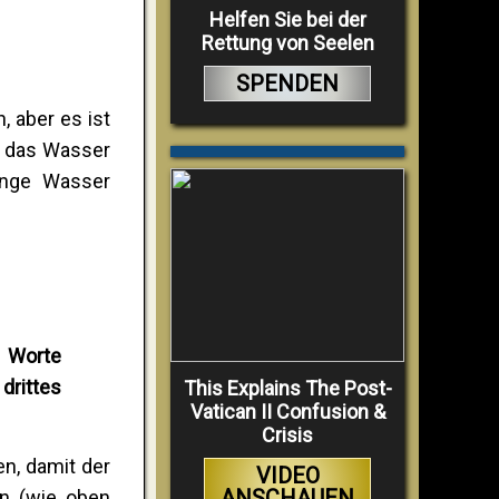
Helfen Sie bei der
Rettung von Seelen
SPENDEN
, aber es ist
e das Wasser
enge Wasser
e Worte
 drittes
This Explains The Post-
Vatican II Confusion &
Crisis
en, damit der
VIDEO
ANSCHAUEN
nn (wie oben