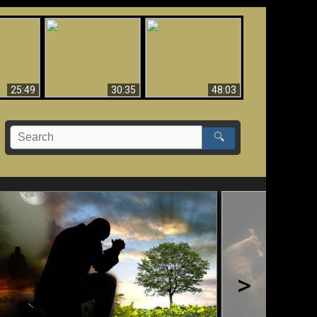
What Millions Of Fake
Creation and
 Fallen,
Christians Get Wrong
Miracles - Condensed
!!
About Ephesians
Version
25:49
30:35
48:03
🔍
>