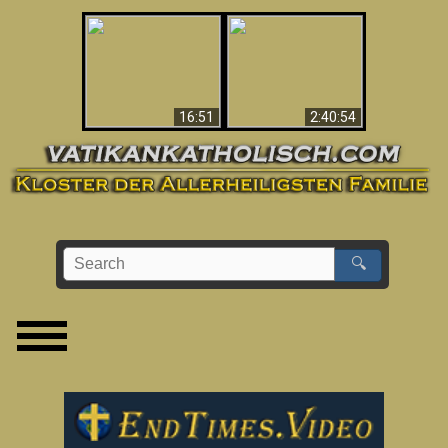
“Magicians” Prove A
This Explains The
Spiritual World Exists
Post-Vatican II
- Demonic Activity
Confusion & Crisis
Caught On Video
16:51
2:40:54
🔍