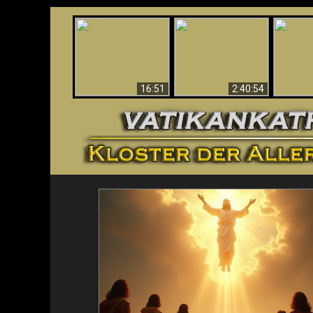
“Magicians” Prove A
This Explains The
Spiritual World Exists
The A
Post-Vatican II
- Demonic Activity
Ide
Confusion & Crisis
Caught On Video
16:51
2:40:54
<