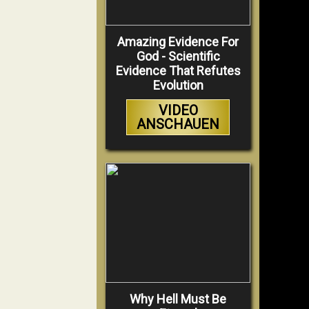
Amazing Evidence For
God - Scientific
Evidence That Refutes
Evolution
VIDEO
ANSCHAUEN
Why Hell Must Be