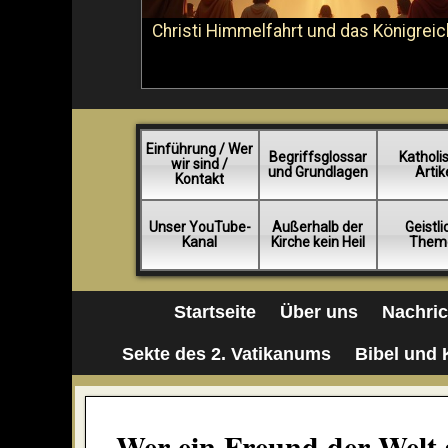
Christi Himmelfahrt und das Königreic
Einführung / Wer
Begriffsglossar
Katholi
wir sind /
und Grundlagen
Artik
Kontakt
Unser YouTube-
Außerhalb der
Geistl
Kanal
Kirche kein Heil
Them
Startseite
Über uns
Nachri
Sekte des 2. Vatikanums
Bibel und 
Wer ein Freund der Welt s