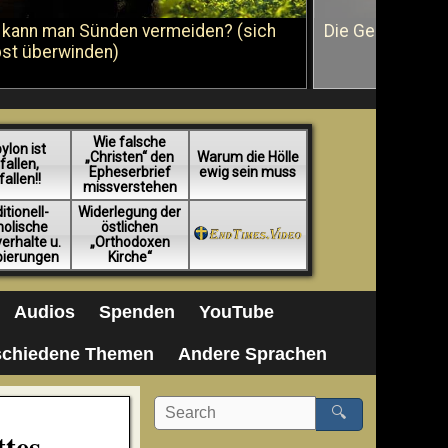
 kann man Sünden vermeiden? (sich
Die Geißelung J
bst überwinden)
Wie falsche
ylon ist
„Christen“ den
Warum die Hölle
fallen,
Epheserbrief
ewig sein muss
fallen!!
missverstehen
itionell-
Widerlegung der
holische
östlichen
erhalte u.
„Orthodoxen
pierungen
Kirche“
Audios
Spenden
YouTube
schiedene Themen
Andere Sprachen
🔍
ttes