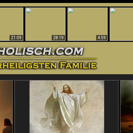
Amazing Evidence
ntichrist
For God - Scientific
Why Hell Must Be
Babylon Has
ntified!
Evidence That
Eternal
Fallen
Refutes Evolution
21:09
28:19
4:59