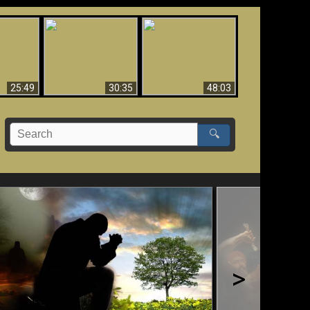
What Millions Of Fake
Creation and
 Fallen,
Christians Get Wrong
Miracles - Condensed
!!
About Ephesians
Version
25:49
30:35
48:03
🔍
>