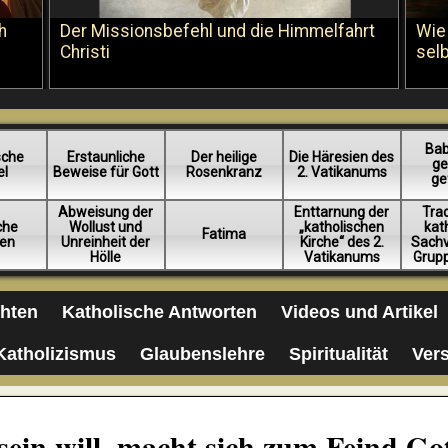
h
Der Missionsbefehl und die Himmelfahrt
Wie
Christi
sel
Bab
sche
Erstaunliche
Der heilige
Die Häresien des
ge
el
Beweise für Gott
Rosenkranz
2. Vatikanums
ge
Abweisung der
Enttarnung der
Trad
iche
Wollust und
„katholischen
kat
Fatima
en
Unreinheit der
Kirche“ des 2.
Sachv
Hölle
Vatikanums
Grup
chten
Katholische Antworten
Videos und Artikel
Katholizismus
Glaubenslehre
Spiritualität
Ver
ein will, macht sich zum Feind Go