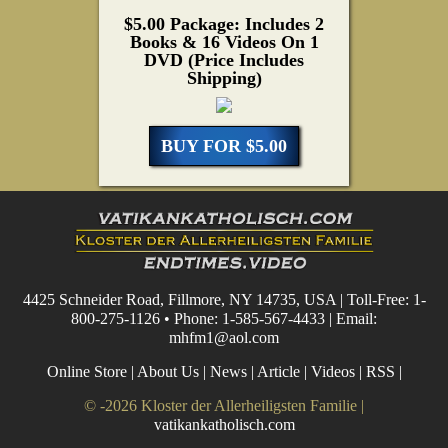
$5.00 Package: Includes 2
Books & 16 Videos On 1
DVD (Price Includes
Shipping)
BUY FOR $5.00
4425 Schneider Road, Fillmore, NY 14735, USA | Toll-Free: 1-
800-275-1126 • Phone: 1-585-567-4433 | Email:
mhfm1@aol.com
Online Store
|
About Us
|
News
|
Article
|
Videos
|
RSS
|
© -2026 Kloster der Allerheiligsten Familie |
vatikankatholisch.com