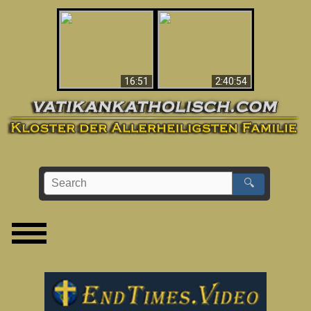
“Magicians” Prove A
This Explains The
Spiritual World Exists
Post-Vatican II
- Demonic Activity
Confusion & Crisis
Caught On Video
16:51
2:40:54
🔍