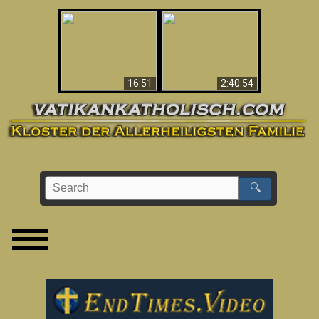
“Magicians” Prove A
This Explains The
Spiritual World Exists
Post-Vatican II
- Demonic Activity
Confusion & Crisis
Caught On Video
16:51
2:40:54
🔍