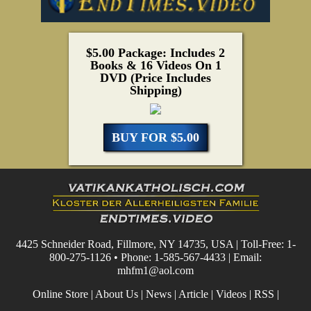
$5.00 Package: Includes 2
Books & 16 Videos On 1
DVD (Price Includes
Shipping)
BUY FOR $5.00
4425 Schneider Road, Fillmore, NY 14735, USA | Toll-Free: 1-
800-275-1126 • Phone: 1-585-567-4433 | Email:
mhfm1@aol.com
Online Store
|
About Us
|
News
|
Article
|
Videos
|
RSS
|