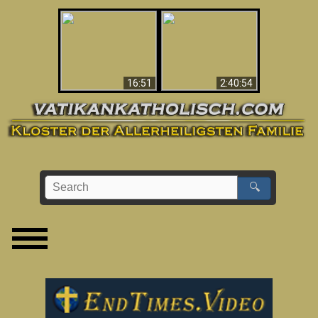
“Magicians” Prove A
This Explains The
Spiritual World Exists
Post-Vatican II
- Demonic Activity
Confusion & Crisis
Caught On Video
16:51
2:40:54
🔍