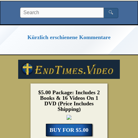
🔍
Kürzlich erschienene Kommentare
$5.00 Package: Includes 2
Books & 16 Videos On 1
DVD (Price Includes
Shipping)
BUY FOR $5.00