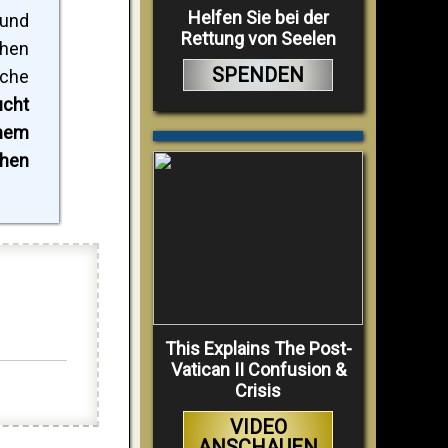
Helfen Sie bei der
 und
Rettung von Seelen
chen
SPENDEN
ache
ucht
inem
chen
This Explains The Post-
Vatican II Confusion &
Crisis
VIDEO
ANSCHAUEN