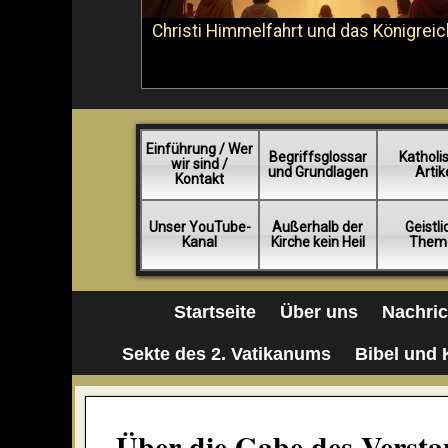
Christi Himmelfahrt und das Königreic
Einführung / Wer
Begriffsglossar
Katholi
wir sind /
und Grundlagen
Artik
Kontakt
Unser YouTube-
Außerhalb der
Geistl
Kanal
Kirche kein Heil
Them
Startseite
Über uns
Nachri
Sekte des 2. Vatikanums
Bibel und 
Über die Gabe des Verstan