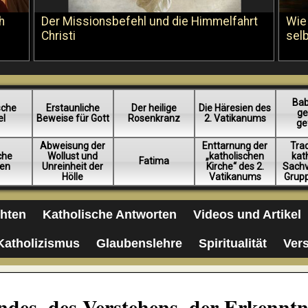
h
Der Missionsbefehl und die Himmelfahrt
Wie
Christi
sel
Bab
sche
Erstaunliche
Der heilige
Die Häresien des
ge
el
Beweise für Gott
Rosenkranz
2. Vatikanums
ge
Abweisung der
Enttarnung der
Trad
iche
Wollust und
„katholischen
kat
Fatima
en
Unreinheit der
Kirche“ des 2.
Sachv
Hölle
Vatikanums
Grup
chten
Katholische Antworten
Videos und Artikel
Katholizismus
Glaubenslehre
Spiritualität
Ver
des, des Verstehens, der Erkenntn