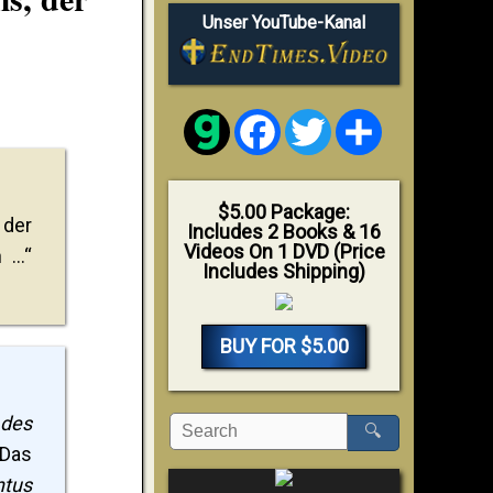
Unser YouTube-Kanal
Facebook
Twitter
Share
$5.00 Package:
 der
Includes 2 Books & 16
Videos On 1 DVD (Price
...“
Includes Shipping)
BUY FOR $5.00
 des
🔍
 Das
ntus