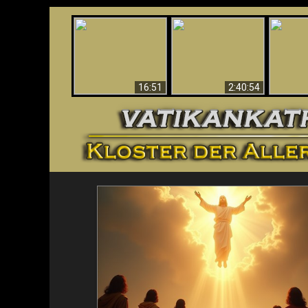
“Magicians” Prove A
This Explains The
Spiritual World Exists
The A
Post-Vatican II
- Demonic Activity
Ide
Confusion & Crisis
Caught On Video
16:51
2:40:54
<