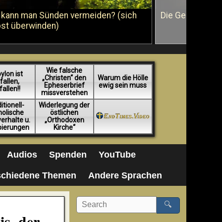
 kann man Sünden vermeiden? (sich
Die Geißelung J
bst überwinden)
Wie falsche
ylon ist
„Christen“ den
Warum die Hölle
fallen,
Epheserbrief
ewig sein muss
fallen!!
missverstehen
itionell-
Widerlegung der
holische
östlichen
erhalte u.
„Orthodoxen
pierungen
Kirche“
Audios
Spenden
YouTube
schiedene Themen
Andere Sprachen
🔍
is, der