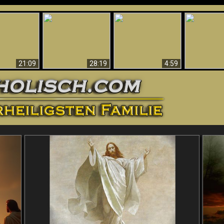
Amazing Evidence
ntichrist
For God - Scientific
Why Hell Must Be
Babylon Has
ntified!
Evidence That
Eternal
Fallen
Refutes Evolution
21:09
28:19
4:59