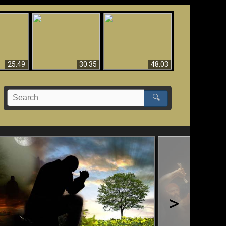
What Millions Of Fake
Creation and
 Fallen,
Christians Get Wrong
Miracles - Condensed
!!
About Ephesians
Version
25:49
30:35
48:03
🔍
>