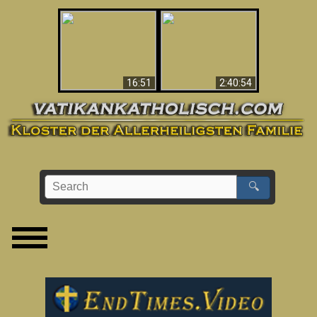
“Magicians” Prove A
This Explains The
Spiritual World Exists
Post-Vatican II
- Demonic Activity
Confusion & Crisis
Caught On Video
16:51
2:40:54
🔍