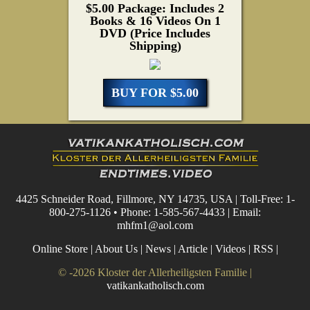
$5.00 Package: Includes 2
Books & 16 Videos On 1
DVD (Price Includes
Shipping)
BUY FOR $5.00
4425 Schneider Road, Fillmore, NY 14735, USA | Toll-Free: 1-
800-275-1126 • Phone: 1-585-567-4433 | Email:
mhfm1@aol.com
Online Store
|
About Us
|
News
|
Article
|
Videos
|
RSS
|
© -2026 Kloster der Allerheiligsten Familie |
vatikankatholisch.com