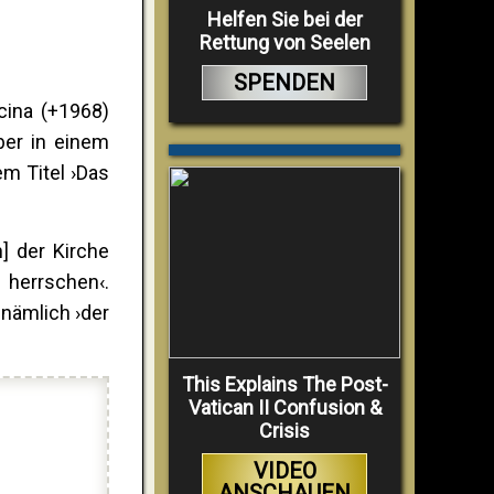
Helfen Sie bei der
Rettung von Seelen
SPENDEN
cina (+1968)
ber in einem
em Titel ›Das
] der Kirche
 herrschen‹.
nämlich ›der
This Explains The Post-
Vatican II Confusion &
Crisis
VIDEO
ANSCHAUEN