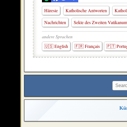
Häresie
Katholische Antworten
Kathol
Nachrichten
Sekte des Zweiten Vatikanu
andere Sprachen
🇺🇸 English
🇫🇷 Français
🇵🇹 Portu
Kür