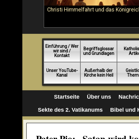
Christi Himmelfahrt und das Königreic
Einführung / Wer
Begriffsglossar
Katholi
wir sind /
und Grundlagen
Artik
Kontakt
Unser YouTube-
Außerhalb der
Geistl
Kanal
Kirche kein Heil
Them
Startseite
Über uns
Nachri
Sekte des 2. Vatikanums
Bibel und 
Pater Pio: „Satan wird k