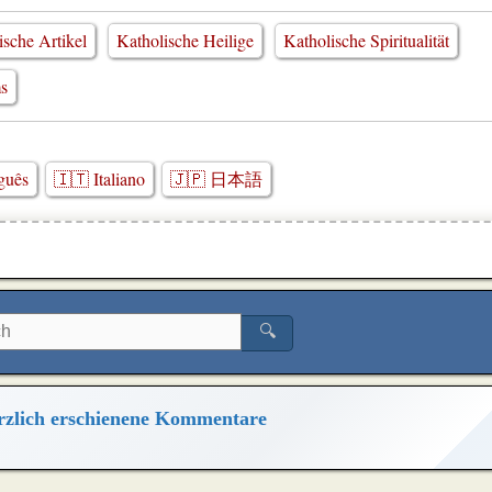
ische Artikel
Katholische Heilige
Katholische Spiritualität
ms
guês
🇮🇹 Italiano
🇯🇵 日本語
🔍
zlich erschienene Kommentare