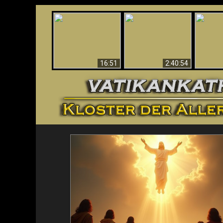
“Magicians” Prove A
This Explains The
Spiritual World Exists
The A
Post-Vatican II
- Demonic Activity
Ide
Confusion & Crisis
Caught On Video
16:51
2:40:54
<