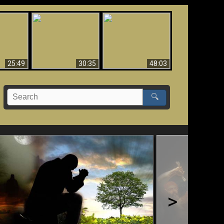
What Millions Of Fake
Creation and
 Fallen,
Christians Get Wrong
Miracles - Condensed
!!
About Ephesians
Version
25:49
30:35
48:03
🔍
>