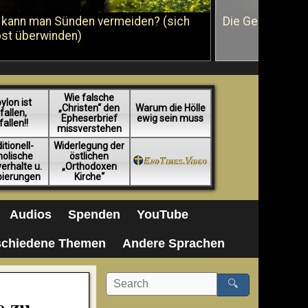
 kann man Sünden vermeiden? (sich
Die Geißelung J
bst überwinden)
Wie falsche
ylon ist
„Christen“ den
Warum die Hölle
fallen,
Epheserbrief
ewig sein muss
fallen!!
missverstehen
itionell-
Widerlegung der
holische
östlichen
erhalte u.
„Orthodoxen
pierungen
Kirche“
Audios
Spenden
YouTube
schiedene Themen
Andere Sprachen
🔍
e zu