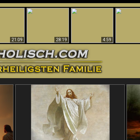
Amazing Evidence
ntichrist
For God - Scientific
Why Hell Must Be
Babylon Has
ntified!
Evidence That
Eternal
Fallen
Refutes Evolution
21:09
28:19
4:59