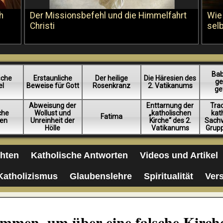
h
Der Missionsbefehl und die Himmelfahrt
Wie
Christi
sel
Bab
sche
Erstaunliche
Der heilige
Die Häresien des
ge
el
Beweise für Gott
Rosenkranz
2. Vatikanums
ge
Abweisung der
Enttarnung der
Trad
iche
Wollust und
„katholischen
kat
Fatima
en
Unreinheit der
Kirche“ des 2.
Sachv
Hölle
Vatikanums
Grup
chten
Katholische Antworten
Videos und Artikel
Katholizismus
Glaubenslehre
Spiritualität
Ver
ommen, um über eine falsche Kirch