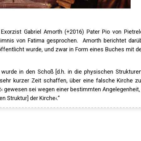
xorzist Gabriel Amorth (+2016) Pater Pio von Pietrel
eimnis von Fatima gesprochen. Amorth berichtet darü
röffentlicht wurde, und zwar in Form eines Buches mit d
 wurde in den Schoß [d.h. in die physischen Strukturen
sehr kurzer Zeit schaffen, über eine falsche Kirche zu
lt‹ gewesen sei wegen einer bestimmten Angelegenheit, 
n Struktur] der Kirche‹.”