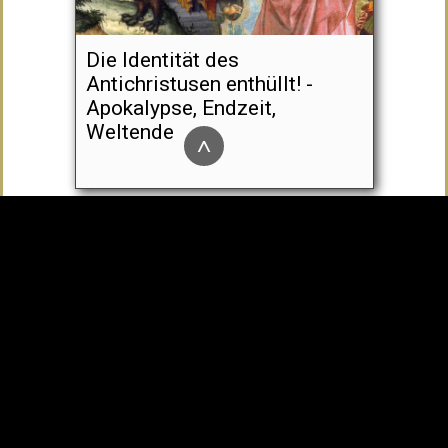
Die Identität des
Antichristusen enthüllt! -
Apokalypse, Endzeit,
Weltende
^
Antipapst Franziskus sagt:
„Gott sei Dank hab' ich keine
Kirche“