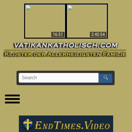
“Magicians” Prove A
This Explains The
Spiritual World Exists
Post-Vatican II
- Demonic Activity
Confusion & Crisis
Caught On Video
16:51
2:40:54
🔍