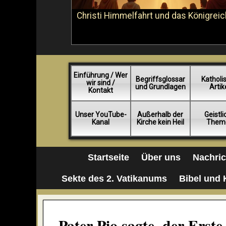
Christi Himmelfahrt und das Königreic
Einführung / Wer
Begriffsglossar
Katholi
wir sind /
und Grundlagen
Artik
Kontakt
Unser YouTube-
Außerhalb der
Geistl
Kanal
Kirche kein Heil
Them
Startseite
Über uns
Nachri
Sekte des 2. Vatikanums
Bibel und 
Pater Pio sagte, der Erste