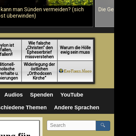
 kann man Sünden vermeiden? (sich
Die Geißelung J
bst überwinden)
Wie falsche
ylon ist
„Christen“ den
Warum die Hölle
fallen,
Epheserbrief
ewig sein muss
fallen!!
missverstehen
itionell-
Widerlegung der
holische
östlichen
erhalte u.
„Orthodoxen
pierungen
Kirche“
Audios
Spenden
YouTube
schiedene Themen
Andere Sprachen
🔍
gung für