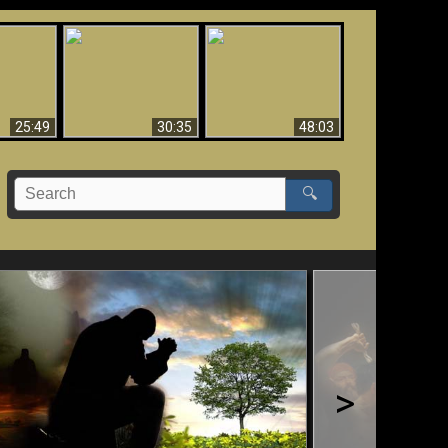
What Millions Of Fake
Creation and
 Fallen,
Christians Get Wrong
Miracles - Condensed
!!
About Ephesians
Version
25:49
30:35
48:03
🔍
>