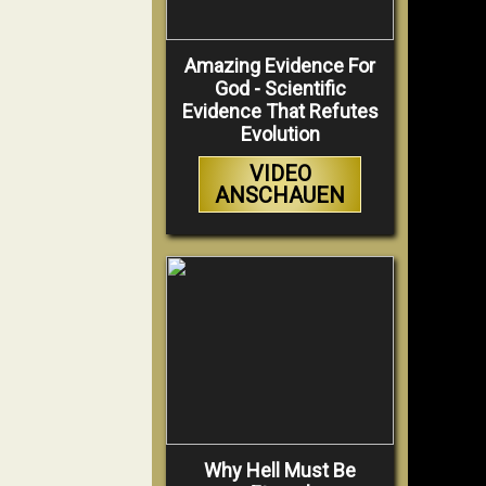
Amazing Evidence For
God - Scientific
Evidence That Refutes
Evolution
VIDEO
ANSCHAUEN
Why Hell Must Be