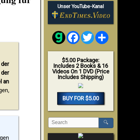
Unser YouTube-Kanal
Facebook
Twitter
Share
$5.00 Package:
 der
Includes 2 Books & 16
Videos On 1 DVD (Price
 der
Includes Shipping)
l an
gen,
BUY FOR $5.00
🔍
igen