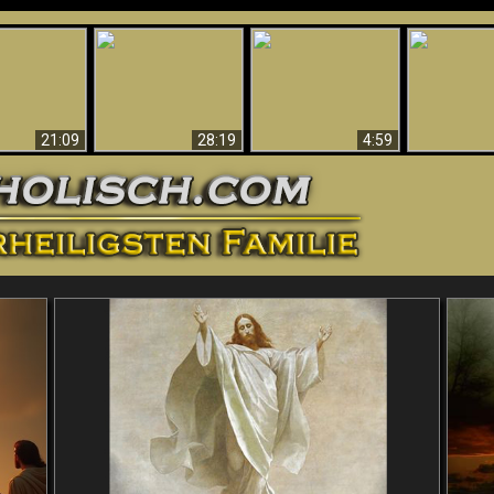
Amazing Evidence
ntichrist
For God - Scientific
Why Hell Must Be
Babylon Has
ntified!
Evidence That
Eternal
Fallen
Refutes Evolution
21:09
28:19
4:59