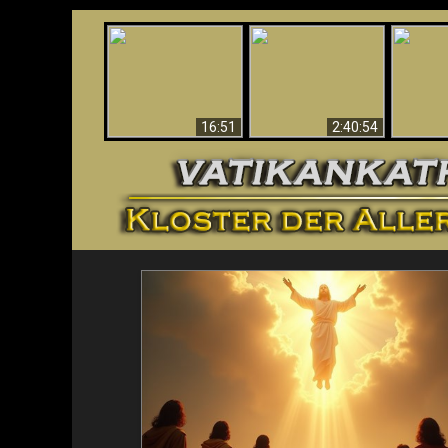
“Magicians” Prove A
This Explains The
Spiritual World Exists
The A
Post-Vatican II
- Demonic Activity
Ide
Confusion & Crisis
Caught On Video
16:51
2:40:54
<