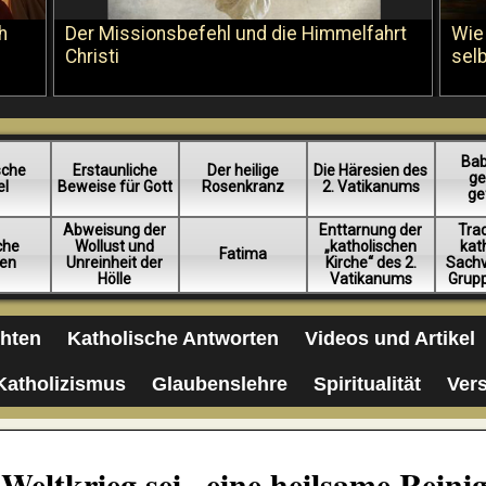
h
Der Missionsbefehl und die Himmelfahrt
Wie
Christi
sel
Bab
sche
Erstaunliche
Der heilige
Die Häresien des
ge
el
Beweise für Gott
Rosenkranz
2. Vatikanums
ge
Abweisung der
Enttarnung der
Trad
iche
Wollust und
„katholischen
kat
Fatima
en
Unreinheit der
Kirche“ des 2.
Sachv
Hölle
Vatikanums
Grup
chten
Katholische Antworten
Videos und Artikel
Katholizismus
Glaubenslehre
Spiritualität
Ver
 Weltkrieg sei „eine heilsame Reini