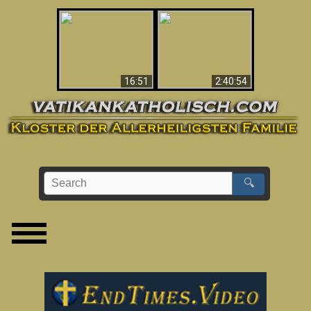
“Magicians” Prove A
This Explains The
Spiritual World Exists
Post-Vatican II
- Demonic Activity
Confusion & Crisis
Caught On Video
16:51
2:40:54
🔍