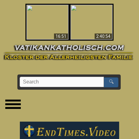
“Magicians” Prove A
This Explains The
Spiritual World Exists
Post-Vatican II
- Demonic Activity
Confusion & Crisis
Caught On Video
16:51
2:40:54
🔍