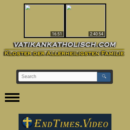
“Magicians” Prove A
This Explains The
Spiritual World Exists
Post-Vatican II
- Demonic Activity
Confusion & Crisis
Caught On Video
16:51
2:40:54
🔍