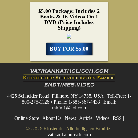
$5.00 Package: Includes 2
Books & 16 Videos On 1
DVD (Price Includes
Shipping)
BUY FOR $5.00
4425 Schneider Road, Fillmore, NY 14735, USA | Toll-Free: 1-
800-275-1126 • Phone: 1-585-567-4433 | Email:
mhfm1@aol.com
Online Store
|
About Us
|
News
|
Article
|
Videos
|
RSS
|
© -2026 Kloster der Allerheiligsten Familie |
vatikankatholisch.com