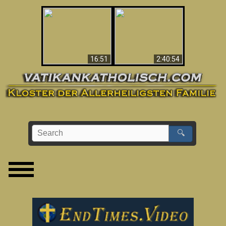
“Magicians” Prove A
This Explains The
Spiritual World Exists
Post-Vatican II
- Demonic Activity
Confusion & Crisis
Caught On Video
16:51
2:40:54
🔍