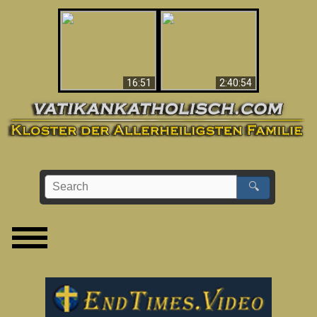
“Magicians” Prove A
This Explains The
Spiritual World Exists
Post-Vatican II
- Demonic Activity
Confusion & Crisis
Caught On Video
16:51
2:40:54
🔍