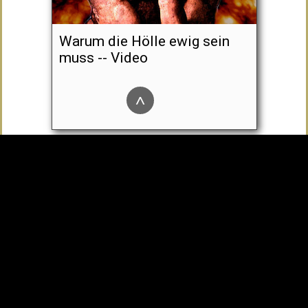
Warum die Hölle ewig sein
muss -- Video
^
Empfängnisverhütung ist
immer Todsünde, egal welche
Methode - auch NFP!