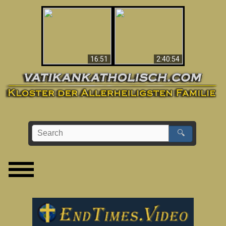
“Magicians” Prove A
This Explains The
Spiritual World Exists
Post-Vatican II
- Demonic Activity
Confusion & Crisis
Caught On Video
16:51
2:40:54
🔍