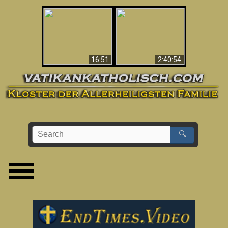
“Magicians” Prove A
This Explains The
Spiritual World Exists
Post-Vatican II
- Demonic Activity
Confusion & Crisis
Caught On Video
16:51
2:40:54
🔍