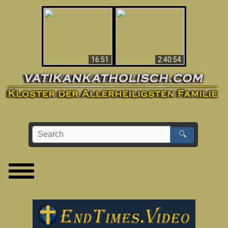
“Magicians” Prove A
This Explains The
Spiritual World Exists
Post-Vatican II
- Demonic Activity
Confusion & Crisis
Caught On Video
16:51
2:40:54
🔍