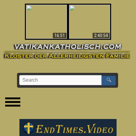
“Magicians” Prove A
This Explains The
Spiritual World Exists
Post-Vatican II
- Demonic Activity
Confusion & Crisis
Caught On Video
16:51
2:40:54
🔍