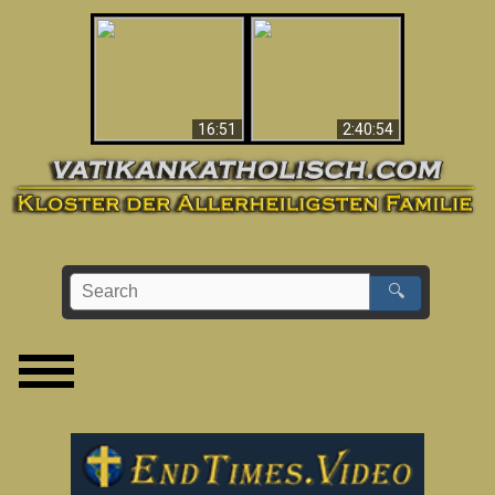
“Magicians” Prove A
This Explains The
Spiritual World Exists
Post-Vatican II
- Demonic Activity
Confusion & Crisis
Caught On Video
16:51
2:40:54
🔍