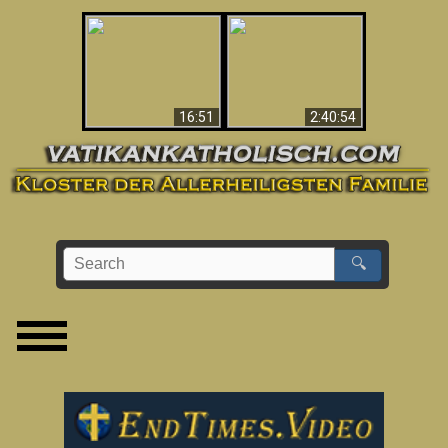
“Magicians” Prove A
This Explains The
Spiritual World Exists
Post-Vatican II
- Demonic Activity
Confusion & Crisis
Caught On Video
16:51
2:40:54
🔍