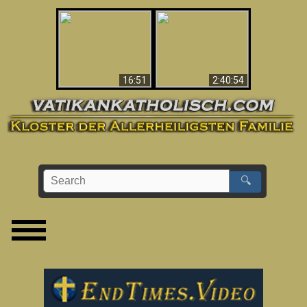
“Magicians” Prove A
This Explains The
Spiritual World Exists
Post-Vatican II
- Demonic Activity
Confusion & Crisis
Caught On Video
16:51
2:40:54
🔍