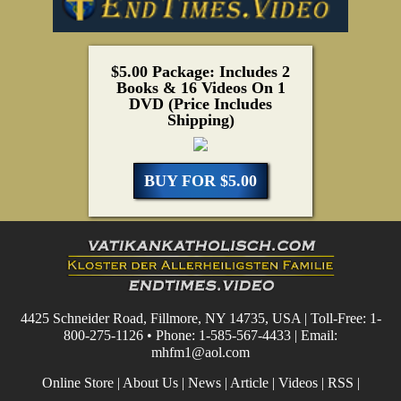
$5.00 Package: Includes 2
Books & 16 Videos On 1
DVD (Price Includes
Shipping)
BUY FOR $5.00
4425 Schneider Road, Fillmore, NY 14735, USA | Toll-Free: 1-
800-275-1126 • Phone: 1-585-567-4433 | Email:
mhfm1@aol.com
Online Store
|
About Us
|
News
|
Article
|
Videos
|
RSS
|