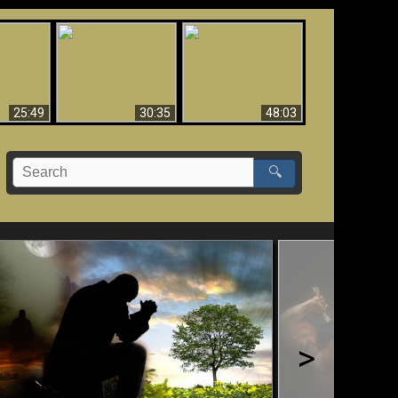
What Millions Of Fake
Creation and
 Fallen,
Christians Get Wrong
Miracles - Condensed
!!
About Ephesians
Version
25:49
30:35
48:03
🔍
>