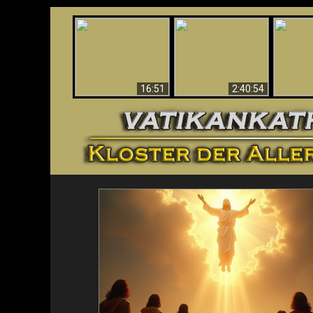
“Magicians” Prove A
This Explains The
Spiritual World Exists
The A
Post-Vatican II
- Demonic Activity
Ide
Confusion & Crisis
Caught On Video
16:51
2:40:54
<