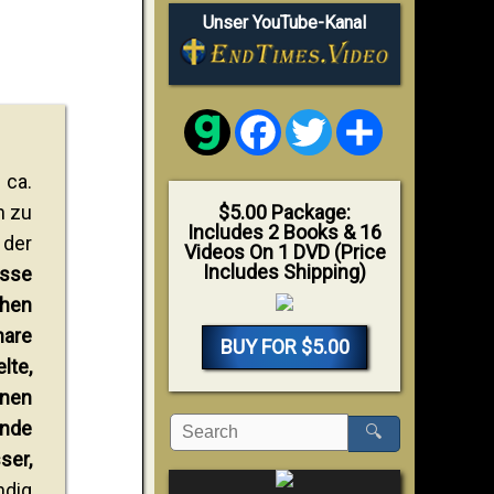
Unser YouTube-Kanal
Facebook
Twitter
Share
 ca.
n zu
$5.00 Package:
Includes 2 Books & 16
 der
Videos On 1 DVD (Price
Includes Shipping)
üsse
chen
nare
BUY FOR $5.00
lte,
enen
ende
🔍
ser,
ndig