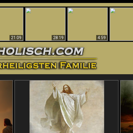
Amazing Evidence
ntichrist
For God - Scientific
Why Hell Must Be
Babylon Has
ntified!
Evidence That
Eternal
Fallen
Refutes Evolution
21:09
28:19
4:59