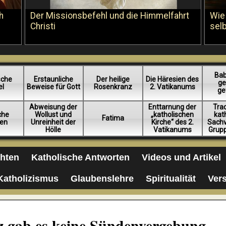
h
Der Missionsbefehl und die Himmelfahrt
Wie
Christi
sel
Bab
sche
Erstaunliche
Der heilige
Die Häresien des
ge
el
Beweise für Gott
Rosenkranz
2. Vatikanums
ge
Abweisung der
Enttarnung der
Trad
iche
Wollust und
„katholischen
kat
Fatima
en
Unreinheit der
Kirche“ des 2.
Sachv
Hölle
Vatikanums
Grup
chten
Katholische Antworten
Videos und Artikel
Katholizismus
Glaubenslehre
Spiritualität
Ver
z gab es keine Sündenvergebung