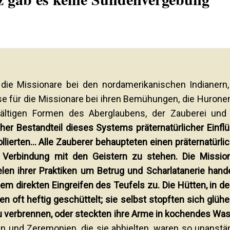
die Missionare bei den nordamerikanischen Indianern,
sse für die Missionare bei ihren Bemühungen, die Hurone
elfältigen Formen des Aberglaubens, der Zauberei und
her Bestandteil dieses Systems präternatürlicher Einfl
llierten... Alle Zauberer behaupteten einen präternatürli
 Verbindung mit den Geistern zu stehen. Die Missio
elen ihrer Praktiken um Betrug und Scharlatanerie hande
em direkten Eingreifen des Teufels zu. Die Hütten, in d
en oft heftig geschüttelt; sie selbst stopften sich glüh
u verbrennen, oder steckten ihre Arme in kochendes Was
en und Zeremonien, die sie abhielten, waren so unanstä