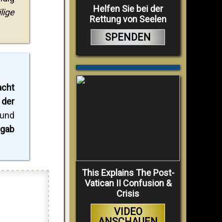
Helfen Sie bei der
lige
Rettung von Seelen
SPENDEN
acht
 der
 und
 gab
This Explains The Post-
Vatican II Confusion &
Crisis
VIDEO
ANSCHAUEN