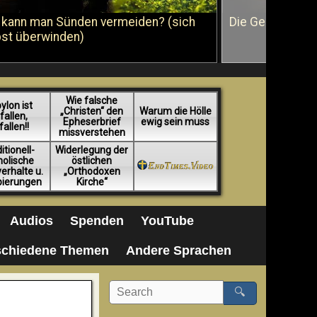
 kann man Sünden vermeiden? (sich
Die Geißelung J
bst überwinden)
Wie falsche
ylon ist
„Christen“ den
Warum die Hölle
fallen,
Epheserbrief
ewig sein muss
fallen!!
missverstehen
itionell-
Widerlegung der
holische
östlichen
erhalte u.
„Orthodoxen
pierungen
Kirche“
Audios
Spenden
YouTube
schiedene Themen
Andere Sprachen
🔍