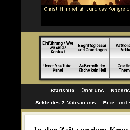
Christi Himmelfahrt und das Königreic
Einführung / Wer
Begriffsglossar
Katholi
wir sind /
und Grundlagen
Artik
Kontakt
Unser YouTube-
Außerhalb der
Geistl
Kanal
Kirche kein Heil
Them
Startseite
Über uns
Nachri
Sekte des 2. Vatikanums
Bibel und 
In der Zeit vor dem Kreu