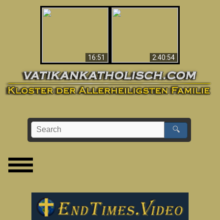
“Magicians” Prove A
This Explains The
Spiritual World Exists
Post-Vatican II
- Demonic Activity
Confusion & Crisis
Caught On Video
16:51
2:40:54
🔍