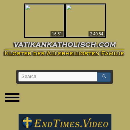
“Magicians” Prove A
This Explains The
Spiritual World Exists
Post-Vatican II
- Demonic Activity
Confusion & Crisis
Caught On Video
16:51
2:40:54
🔍