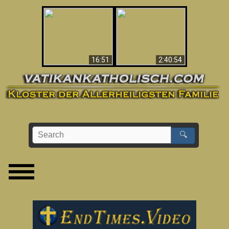
“Magicians” Prove A
This Explains The
Spiritual World Exists
Post-Vatican II
- Demonic Activity
Confusion & Crisis
Caught On Video
16:51
2:40:54
🔍