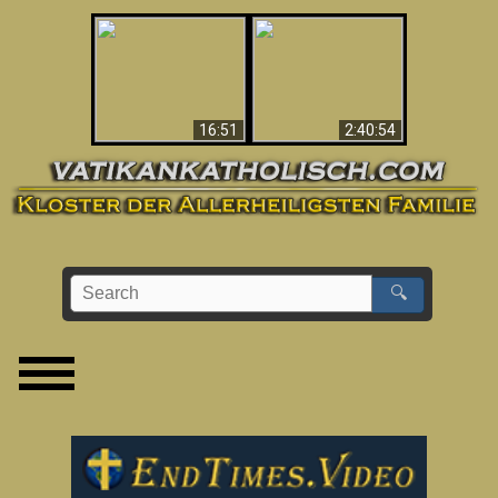
“Magicians” Prove A
This Explains The
Spiritual World Exists
Post-Vatican II
- Demonic Activity
Confusion & Crisis
Caught On Video
16:51
2:40:54
🔍