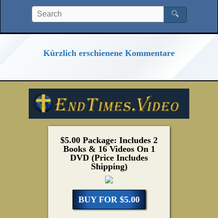
🔍
Kürzlich erschienene Kommentare
$5.00 Package: Includes 2
Books & 16 Videos On 1
DVD (Price Includes
Shipping)
BUY FOR $5.00