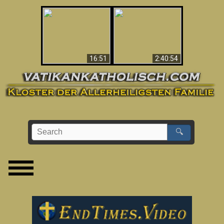
“Magicians” Prove A
This Explains The
Spiritual World Exists
Post-Vatican II
- Demonic Activity
Confusion & Crisis
Caught On Video
16:51
2:40:54
🔍