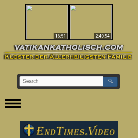
“Magicians” Prove A
This Explains The
Spiritual World Exists
Post-Vatican II
- Demonic Activity
Confusion & Crisis
Caught On Video
16:51
2:40:54
🔍