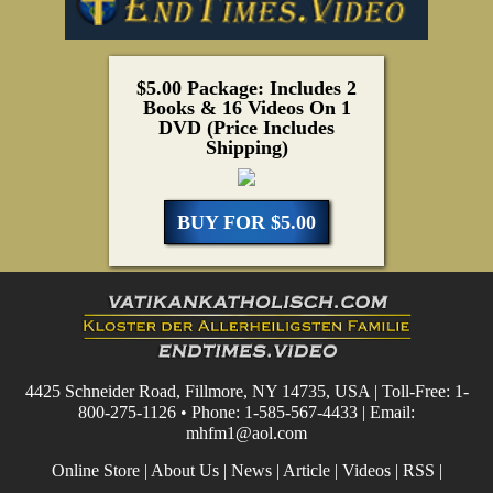
$5.00 Package: Includes 2
Books & 16 Videos On 1
DVD (Price Includes
Shipping)
BUY FOR $5.00
4425 Schneider Road, Fillmore, NY 14735, USA | Toll-Free: 1-
800-275-1126 • Phone: 1-585-567-4433 | Email:
mhfm1@aol.com
Online Store
|
About Us
|
News
|
Article
|
Videos
|
RSS
|