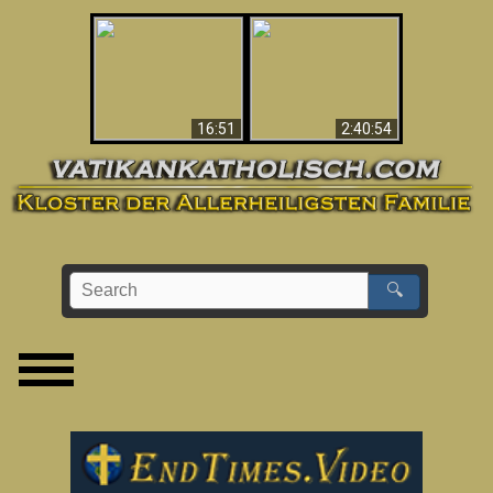
“Magicians” Prove A
This Explains The
Spiritual World Exists
Post-Vatican II
- Demonic Activity
Confusion & Crisis
Caught On Video
16:51
2:40:54
🔍