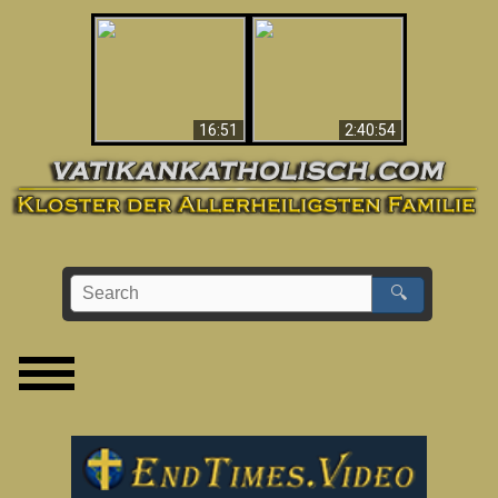
“Magicians” Prove A
This Explains The
Spiritual World Exists
Post-Vatican II
- Demonic Activity
Confusion & Crisis
Caught On Video
16:51
2:40:54
🔍