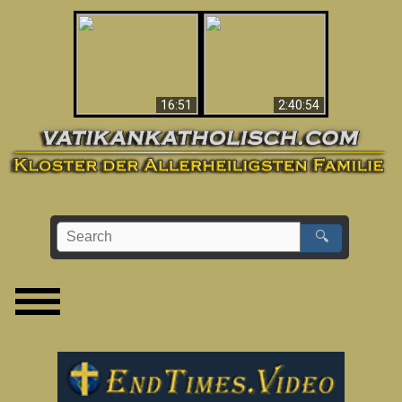
“Magicians” Prove A
This Explains The
Spiritual World Exists
Post-Vatican II
- Demonic Activity
Confusion & Crisis
Caught On Video
16:51
2:40:54
🔍