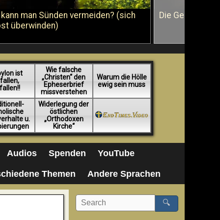
 kann man Sünden vermeiden? (sich
Die Geißelung J
bst überwinden)
Wie falsche
ylon ist
„Christen“ den
Warum die Hölle
fallen,
Epheserbrief
ewig sein muss
fallen!!
missverstehen
itionell-
Widerlegung der
holische
östlichen
erhalte u.
„Orthodoxen
pierungen
Kirche“
Audios
Spenden
YouTube
schiedene Themen
Andere Sprachen
🔍