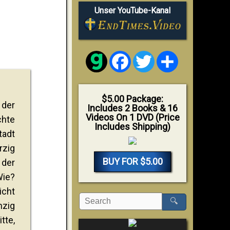
Unser YouTube-Kanal
Facebook
Twitter
Share
$5.00 Package:
 der
Includes 2 Books & 16
Videos On 1 DVD (Price
chte
Includes Shipping)
tadt
rzig
BUY FOR $5.00
 der
Wie?
icht
🔍
nzig
tte,