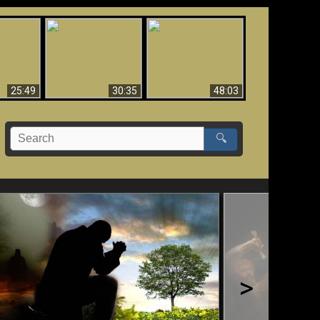
What Millions Of Fake
Creation and
 Fallen,
Christians Get Wrong
Miracles - Condensed
!!
About Ephesians
Version
25:49
30:35
48:03
🔍
>