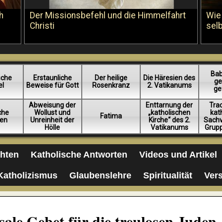
h
Der Missionsbefehl und die Himmelfahrt
Wie
Christi
sel
Bab
sche
Erstaunliche
Der heilige
Die Häresien des
ge
el
Beweise für Gott
Rosenkranz
2. Vatikanums
ge
Abweisung der
Enttarnung der
Trad
iche
Wollust und
„katholischen
kat
Fatima
en
Unreinheit der
Kirche“ des 2.
Sachv
Hölle
Vatikanums
Grup
chten
Katholische Antworten
Videos und Artikel
Katholizismus
Glaubenslehre
Spiritualität
Ver
sale Gebet für die treulosen Juden