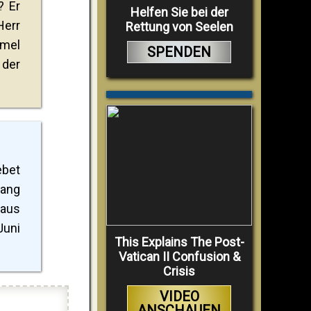
? Er
Helfen Sie bei der
Herr
Rettung von Seelen
mel
SPENDEN
 der
ebet
gang
 aus
Juni
This Explains The Post-
Vatican II Confusion &
Crisis
VIDEO
ANSCHAUEN