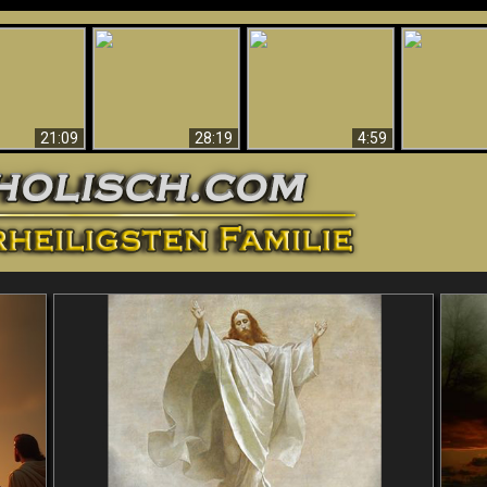
Amazing Evidence
ntichrist
For God - Scientific
Why Hell Must Be
Babylon Has
ntified!
Evidence That
Eternal
Fallen
Refutes Evolution
21:09
28:19
4:59