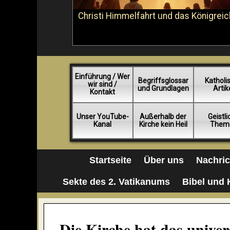
Christi Himmelfahrt und das Königreic
Einführung / Wer
Begriffsglossar
Katholi
wir sind /
und Grundlagen
Artik
Kontakt
Unser YouTube-
Außerhalb der
Geistl
Kanal
Kirche kein Heil
Them
Startseite
Über uns
Nachri
Sekte des 2. Vatikanums
Bibel und 
Die Kirche hat das univer