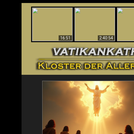
“Magicians” Prove A
This Explains The
Spiritual World Exists
The A
Post-Vatican II
- Demonic Activity
Ide
Confusion & Crisis
Caught On Video
16:51
2:40:54
<