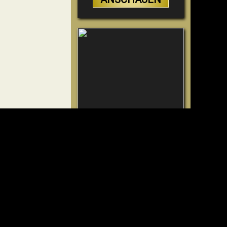
“Magicians” Prove A
Spiritual World Exists -
Demonic Activity
Caught On Video
VIDEO
ANSCHAUEN