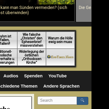
 kann man Sünden vermeiden? (sich
Die Geißelung J
bst überwinden)
Wie falsche
ylon ist
„Christen“ den
Warum die Hölle
fallen,
Epheserbrief
ewig sein muss
fallen!!
missverstehen
itionell-
Widerlegung der
holische
östlichen
erhalte u.
„Orthodoxen
pierungen
Kirche“
Audios
Spenden
YouTube
schiedene Themen
Andere Sprachen
🔍
iche