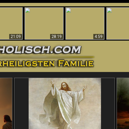
Amazing Evidence
ntichrist
For God - Scientific
Why Hell Must Be
Babylon Has
ntified!
Evidence That
Eternal
Fallen
Refutes Evolution
21:09
28:19
4:59