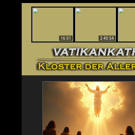
“Magicians” Prove A
This Explains The
Spiritual World Exists
The A
Post-Vatican II
- Demonic Activity
Ide
Confusion & Crisis
Caught On Video
16:51
2:40:54
<