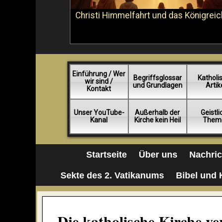
Christi Himmelfahrt und das Königreic
Einführung / Wer
Begriffsglossar
Katholi
wir sind /
und Grundlagen
Artik
Kontakt
Unser YouTube-
Außerhalb der
Geistl
Kanal
Kirche kein Heil
Them
Startseite
Über uns
Nachri
Sekte des 2. Vatikanums
Bibel und 
Die katholische Kirche ve