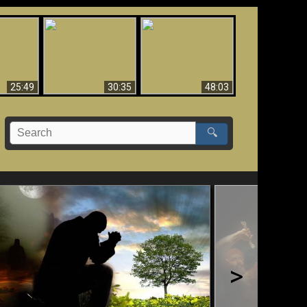
What Millions Of Fake
Creation and
 Fallen,
Christians Get Wrong
Miracles - Condensed
!!
About Ephesians
Version
25:49
30:35
48:03
🔍
>