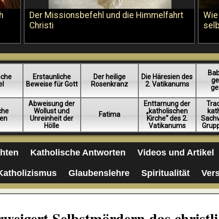
h
Der Missionsbefehl und die Himmelfahrt
Wie
Christi
sel
Bab
sche
Erstaunliche
Der heilige
Die Häresien des
ge
el
Beweise für Gott
Rosenkranz
2. Vatikanums
ge
Abweisung der
Enttarnung der
Trad
iche
Wollust und
„katholischen
kat
Fatima
en
Unreinheit der
Kirche“ des 2.
Sachv
Hölle
Vatikanums
Grup
chten
Katholische Antworten
Videos und Artikel
Katholizismus
Glaubenslehre
Spiritualität
Ver
rweigert Selbstmördern das christl